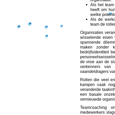
Als het team
heeft om hun
welke potentie
Als de werkd
team de rolle
Organisaties vera
wisselende eisen 
spannende dilemm
maken zonder kw
bedrijfsidentiteit
personeelswisseli
de visie aan de sla
verkenners
van de
vaandeldragers
van
Rollen die veel e
kampen vaak nog 
veranderde taakin
een basale onzeke
vernieuwde organis
Teamcoaching ond
medewerkers slagv