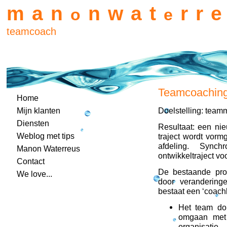
man
nwat
rr
o
e
teamcoach
Teamcoachin
Home
Mijn klanten
Doelstelling: team
Diensten
Resultaat: een ni
Weblog met tips
traject wordt vor
afdeling. Sync
Manon Waterreus
ontwikkeltraject vo
Contact
De bestaande prod
We love...
door verandering
bestaat een ‘coachb
Het team dob
omgaan met 
organisatie.