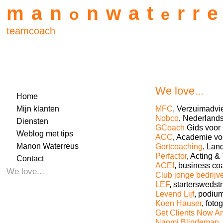
man
nwat
rr
o
e
teamcoach
We love...
Home
Mijn klanten
MFC
, Verzuimadvi
Nobco
, Nederland
Diensten
GCoach
Gids voor
Weblog met tips
ACC
, Academie vo
Manon Waterreus
Gortcoaching
, Lan
Perfactor
, Acting &
Contact
ACE!
, business co
We love...
Club jonge bedrijv
LEF
, starterswedstr
Levend Lijf
, podiu
Koen Hauser
, fotog
Get Clients Now A
Naomi Blindeman
,