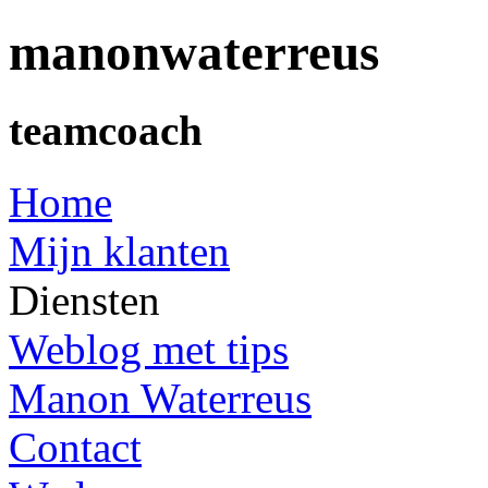
man
o
nwat
e
rreus
teamcoach
Home
Mijn klanten
Diensten
Weblog met tips
Manon Waterreus
Contact